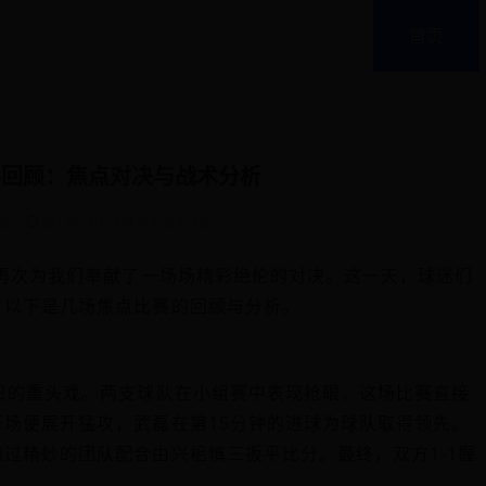
首页
彩回顾：焦点对决与战术分析
92
2025-05-04 14:23:42
队再次为我们奉献了一场场精彩绝伦的对决。这一天，球迷们
。以下是几场焦点比赛的回顾与分析。
日的重头戏。两支球队在小组赛中表现抢眼，这场比赛直接
场便展开猛攻，武磊在第15分钟的进球为球队取得领先。
过精妙的团队配合由兴梠慎三扳平比分。最终，双方1-1握