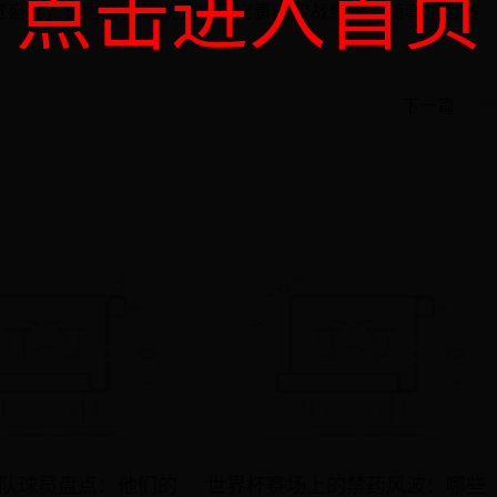
点击进入首页
觉盛宴，也为各支球队提供了宝贵的实战经验。随着小组赛
下一篇
队球员盘点：他们的
世界杯赛场上的禁药风波：哪些