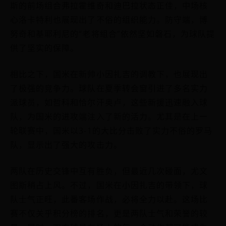
斯的前场组合弗拉霍维奇和迪巴拉状态正佳，中场核
心洛卡特利也展现出了不俗的组织能力。防守端，博
努奇和基耶利尼的“老将组合”依然坚如磐石，为球队提
供了坚实的保障。
相比之下，国米在新帅小因扎吉的调教下，也展现出
了极强的竞争力。球队在夏季转会窗引进了多名实力
派球员，如哲科和恰尔汗奥卢，这些新援迅速融入球
队，为国米的进攻端注入了新的活力。尤其是在上一
轮联赛中，国米以3-1的大比分击败了实力不俗的罗马
队，显示出了强大的攻击力。
两队在历史交锋中互有胜负，但最近几次碰面，尤文
图斯稍占上风。不过，国米在小因扎吉的带领下，球
队士气正旺，此番客场作战，必将全力以赴。这场比
赛不仅关乎积分榜的排名，更是两队士气和荣誉的较