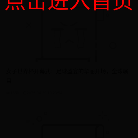
点击进入首页
女子世界杯开幕式：足球盛宴的华丽开场，全球瞩
目
1668
2025-04-30 19:23:54