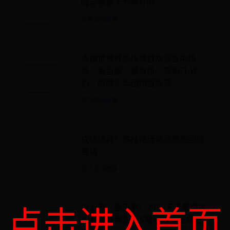
阵容够拿大力神杯吧
文学足球故事
•
2026-08-04 20:44:58
本届世界杯总决赛首次设立中场
秀，麦当娜、夏奇拉、贾斯汀·比
伯、防弹少年团加盟表演
文学足球故事
•
2026-08-04 14:56:47
成绩优异！攀枝花运动员亮相国际
赛场
文学足球故事
•
2026-08-04 11:53:54
点击进入首页
挑战者，皆王者！2026王者荣耀挑
战者杯赛程赛制&赛事日历正式公