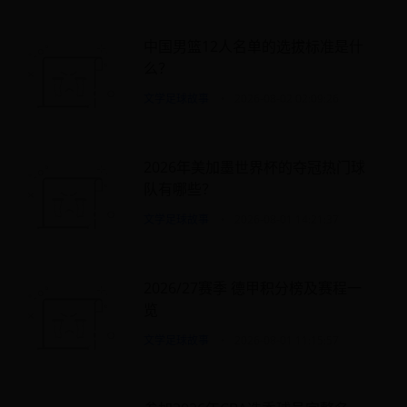
中国男篮12人名单的选拔标准是什
么？
文学足球故事
•
2026-08-02 02:09:26
2026年美加墨世界杯的夺冠热门球
队有哪些？
文学足球故事
•
2026-08-01 14:21:37
2026/27赛季 德甲积分榜及赛程一
览
文学足球故事
•
2026-08-01 11:15:57