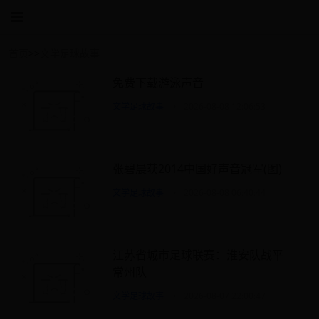
首页
>>
文学足球故事
免费下载游泳声音
文学足球故事
•
2026-08-08 12:06:53
张碧晨获2014中国好声音冠军(图)
文学足球故事
•
2026-08-08 06:40:44
江苏省城市足球联赛：淮安队战平
常州队
文学足球故事
•
2026-08-07 22:00:47