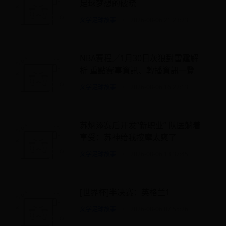
足球梦想的破晓
文学足球故事
•
2026-08-06 21:23:23
NBA賽程／1月30日灰狼對雷霆解
析 重點賽事資訊、轉播資訊一覽
文学足球故事
•
2026-08-06 16:22:13
苏炳添赛后开发“新职业” 队医躺着
享受：苏神给我按摩太爽了
文学足球故事
•
2026-08-06 13:37:45
[世界杯]半决赛：英格兰1
文学足球故事
•
2026-08-06 07:55:26