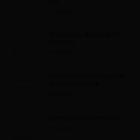
历史
文学足球故事
•
2026-08-03 08:24:25
世界盃揭幕戰：墨西哥2:0南非 三
紅牌創歷史
文学足球故事
•
2026-08-03 05:11:31
2026年全国青少年U系列竞速小轮
车冠军赛敖汉旗站落幕
文学足球故事
•
2026-08-02 23:24:45
世界杯比分竞猜活动攻略与技巧
文学足球故事
•
2026-08-02 05:24:11