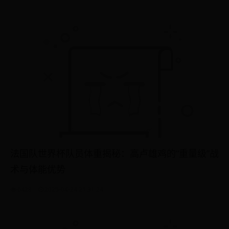
法国队世界杯队员体重揭秘：高卢雄鸡的“重量级”战
术与体能优势
6428
2025-04-24 21:31:24