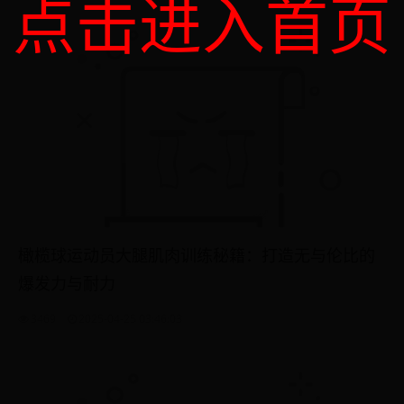
点击进入首页
橄榄球运动员大腿肌肉训练秘籍：打造无与伦比的
爆发力与耐力
3469
2025-04-25 03:46:03