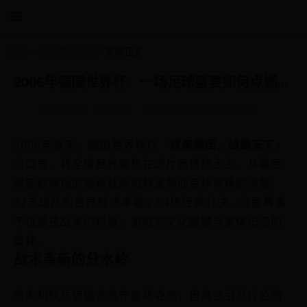
首页
>>
情感赛事解读
文章正文
2006年德国世界杯：一场足球盛宴如何点燃全球激情与争议
admin
5262
2025-04-25 08:56:43
2006年夏天，德国世界杯以「
欢聚德国，结缘天下
」
为口号，将全球目光聚焦在这片足球热土上。从慕尼
黑安联球场的揭幕战到柏林奥林匹克体育场的决赛，
32支球队为世界球迷奉献了64场经典对决。这届赛事
不仅是技战术的较量，更成为文化碰撞与集体记忆的
载体。
战术革新的分水岭
意大利队凭借链式防守最终夺冠，但真正引发讨论的