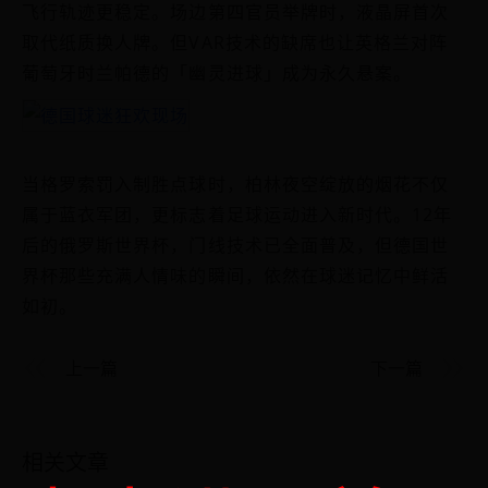
飞行轨迹更稳定。场边第四官员举牌时，液晶屏首次
取代纸质换人牌。但VAR技术的缺席也让英格兰对阵
葡萄牙时兰帕德的「幽灵进球」成为永久悬案。
当格罗索罚入制胜点球时，柏林夜空绽放的烟花不仅
属于蓝衣军团，更标志着足球运动进入新时代。12年
后的俄罗斯世界杯，门线技术已全面普及，但德国世
界杯那些充满人情味的瞬间，依然在球迷记忆中鲜活
如初。
上一篇
下一篇
相关文章