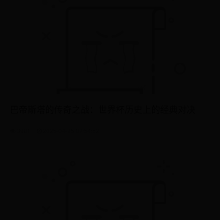
巴帝斯塔的传奇之战：世界杯历史上的经典对决
3981
2025-04-25 07:54:52