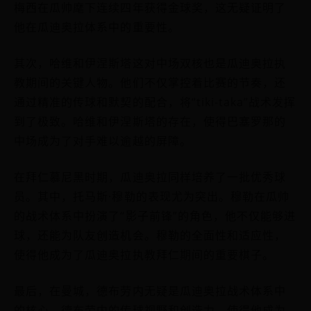
梅西在瓜帅麾下连续四年获得金球奖，这无疑证明了
他在瓜迪奥拉体系中的重要性。
其次，哈维和伊涅斯塔这对中场双核也是瓜迪奥拉执
教期间的关键人物。他们不仅掌控着比赛的节奏，还
通过精准的传球和默契的配合，将“tiki-taka”战术发挥
到了极致。哈维和伊涅斯塔的存在，使得巴塞罗那的
中场成为了对手难以逾越的屏障。
在拜仁慕尼黑时期，瓜迪奥拉同样培养了一批优秀球
员。其中，托马斯·穆勒的表现尤为突出。穆勒在瓜帅
的战术体系中扮演了“影子前锋”的角色，他不仅能够进
球，还能为队友创造机会。穆勒的全面性和适应性，
使得他成为了瓜迪奥拉执教拜仁期间的重要棋子。
最后，在曼城，德布劳内无疑是瓜迪奥拉战术体系中
的核心。德布劳内的传球视野和创造力，使得他成为