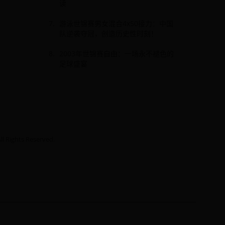
读
游泳世锦赛男女混合4x50接力：中国
队逆袭夺冠，创造历史性时刻！
2003年世锦赛自由：一场永不褪色的
足球盛宴
Rights Reserved.