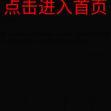
点击进入首页
五座世界杯
联赛，6人成为世界杯冠军教头（如卡福、吉尔伯托等转型教
历史，更影响了整整一代足球运动员的成长轨迹。
下一篇