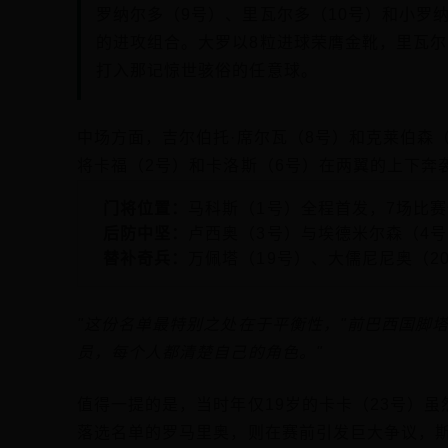
罗纳尔多（9号）、里瓦尔多（10号）和小罗纳
的进攻组合。大罗以8粒进球荣膺金靴，里瓦尔
打入那记惊世骇俗的任意球。
中场方面，吉尔伯托·席尔瓦（8号）和克莱伯森
将卡福（2号）和卡洛斯（6号）在两翼的上下奔
门将位置：
马科斯（1号）全程首发，7场比赛
后防中坚：
卢西奥（3号）与埃德米尔森（4
替补奇兵：
万佩塔（19号）、大儒尼尼奥（2
"这份名单最特别之处在于平衡性，"前巴西国脚
员，每个人都清楚自己的角色。"
值得一提的是，当时年仅19岁的卡卡（23号）
落选名单的罗马里奥，则在赛前引发巨大争议，斯