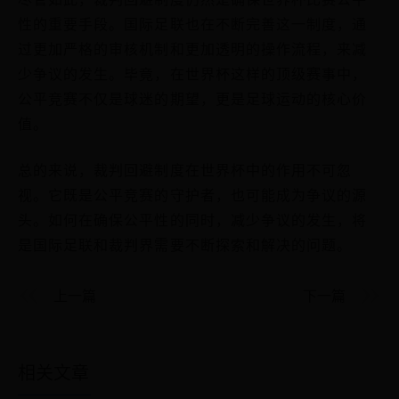
性的重要手段。国际足联也在不断完善这一制度，通
过更加严格的审核机制和更加透明的操作流程，来减
少争议的发生。毕竟，在世界杯这样的顶级赛事中，
公平竞赛不仅是球迷的期望，更是足球运动的核心价
值。
总的来说，裁判回避制度在世界杯中的作用不可忽
视。它既是公平竞赛的守护者，也可能成为争议的源
头。如何在确保公平性的同时，减少争议的发生，将
是国际足联和裁判界需要不断探索和解决的问题。
上一篇
下一篇
相关文章