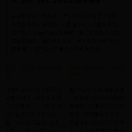
🌍 亚洲：传统与现代的激情碰撞
在东京涩谷十字路口，巨型屏幕前聚集了上万名
身着各队球衣的球迷。韩国首尔的江南区特设"红
魔广场"，每当韩国队比赛时，整片区域都会变成
红色的海洋。而在印度孟买，当地餐馆推出"世界
杯套餐"，将足球与宝莱坞文化完美融合。
欧洲：足球文化的深度体
美洲：桑巴与狂欢的完美
验
结合
伦敦的酒吧街在比赛日变
里约热内卢的科帕卡巴纳
身露天球场，啤酒销量创
海滩搭建了长达300米的
下历史新高。柏林勃兰登
观赛区，当地桑巴乐队在
堡门前搭建的巨型球迷
每场比赛间隙进行表演。
区，每天吸引超过5万人
布宜诺斯艾利斯的方尖碑
观赛。巴塞罗那的加泰罗
下，阿根廷球迷的庆祝活