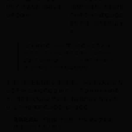
尼亚广场更是成为梅西球
动持续到凌晨。纽约时代
迷的朝圣地。
广场的倒计时球被改造成
巨型足球，成为网红打卡
点。
"这不仅仅是一场比赛，这是全世界人民
的节日。无论你支持哪支球队，此刻我们
都是足球的信徒。" —— 来自巴西的球迷
迭戈在科帕卡巴纳海滩如是说。
卡塔尔当地更是将狂欢推向极致。多哈滨海大道的"球
迷嘉年华"每天接待超过10万人，来自世界各地的美
食、音乐和文化在这里交融。特别设置的"国家主题
日"让不同国家的球迷都能找到归属感。
最疯狂派对
：阿根廷夺冠后，布宜诺斯艾利斯
超过200万人走上街头