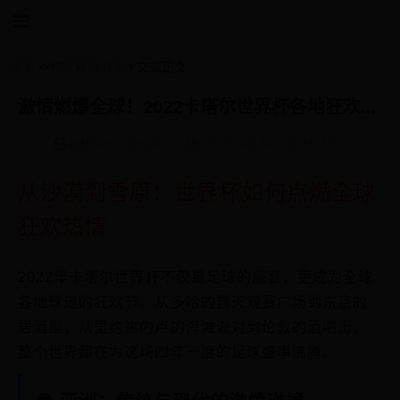
首页
>>
作家视角分享
文章正文
激情燃爆全球！2022卡塔尔世界杯各地狂欢活动全纪录
admin
9491
2025-04-30 16:15:53
从沙漠到雪原：世界杯如何点燃全球
狂欢热情
2022年卡塔尔世界杯不仅是足球的盛宴，更成为全球
各地球迷的狂欢节。从多哈的露天观赛广场到东京的
居酒屋，从里约热内卢的海滩派对到伦敦的酒吧街，
整个世界都在为这场四年一度的足球盛事沸腾。