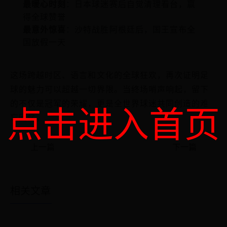
最暖心时刻
：日本球迷赛后自觉清理看台，赢
得全球赞誉
最意外惊喜
：沙特战胜阿根廷后，国王宣布全
国放假一天
这场跨越时区、语言和文化的全球狂欢，再次证明足
球的魅力可以超越一切界限。当终场哨声响起，留下
点击进入首页
的不仅是冠军的荣耀，更是全世界球迷共同创造的难
忘回忆。
上一篇
下一篇
相关文章