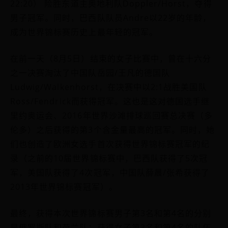
22:20） 险胜东道主奥地利队Doppler/Horst，夺得
男子冠军。同时，巴西队队员Andre以22岁的年龄，
成为世界锦标赛历史上最年轻的冠军。
在前一天（8月5日）结束的女子比赛中，曾在十六分
之一决赛淘汰了中国队岳园/王凡的德国队
Ludwig/Walkenhorst，在决赛中以2:1战胜美国队
Ross/Fendrick而获得冠军。这也是这对德国选手继
里约奥运会、2016年世界沙滩排球巡回赛总决赛（多
伦多）之后获得的第3个含金量最高的冠军。同时，她
们也创造了欧洲女选手首次获得世界锦标赛冠军的纪
录（之前的10届世界锦标赛中，巴西队获得了5次冠
军，美国队获得了4次冠军，中国队薛晨/张希获得了
2013年世界锦标赛冠军）。
最终，获得本次世界锦标赛男子第3名和第4名的分别
是俄罗斯队和荷兰队；获得女子第3名和第4名的队伍