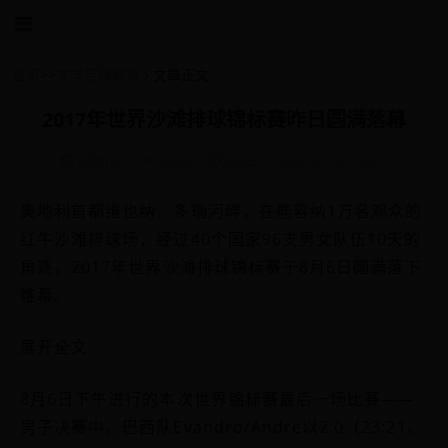
首页
>>
文学足球故事
文章正文
2017年世界沙滩排球锦标赛昨日圆满落幕
admin
8454
2025-10-03 05:21:36
奥地利首都维也纳，多瑙河畔，在能容纳1万名观众的
红牛沙滩排球场，经过40个国家96支男女队伍10天的
角逐，2017年世界沙滩排球锦标赛于8月6日圆满落下
帷幕。
展开全文
8月6日下午进行的本次世界锦标赛最后一场比赛——
男子决赛中，巴西队Evandro/Andre以2:0（23:21、