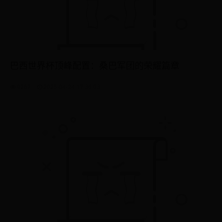
巴西世界杯顶峰配置：桑巴军团的荣耀篇章
9267
2025-04-24 17:36:03