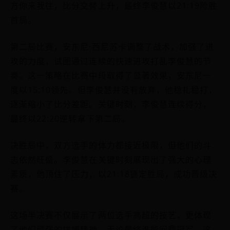
方你来我往，比分交替上升，最终李俊慧以21:19险胜
首局。
第二局比赛，安东尼·西尼苏卡调整了战术，加强了进
攻的力度，试图通过连续的快速进攻打乱李俊慧的节
奏。这一策略在比赛中段取得了显著效果，安东尼一
度以15:10领先。但李俊慧并没有放弃，他稳扎稳打，
逐渐缩小了比分差距。关键时刻，李俊慧连续得分，
最终以22:20逆转拿下第二局。
决胜局中，双方选手的体力都接近极限，但他们的斗
志依然旺盛。李俊慧在关键时刻展现出了强大的心理
素质，他顶住了压力，以21:18锁定胜局，成功晋级决
赛。
这场半决赛不仅展示了两位选手高超的技艺，更体现
了他们顽强的拼搏精神。无论最终谁能问鼎冠军，这