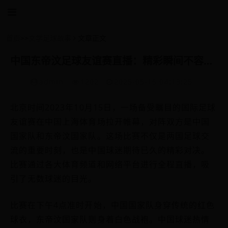
首页
>>
文学足球故事
文章正文
中国东帝汶足球友谊赛直播：精彩瞬间不容错过
admin
1202
2025-05-15 04:13:25
北京时间2023年10月15日，一场备受瞩目的国际足球
友谊赛在中国上海体育场拉开帷幕，对阵双方是中国
国家队和东帝汶国家队。这场比赛不仅是两国足球交
流的重要时刻，也是中国球迷期待已久的精彩对决。
比赛通过各大体育频道和网络平台进行全程直播，吸
引了无数球迷的目光。
比赛在下午4点准时开始，中国国家队身穿传统的红色
球衣，东帝汶国家队则身着白色战袍。中国球迷热情