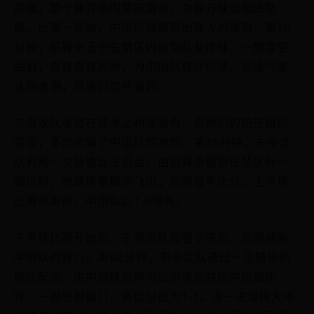
高涨，整个体育场内掌声雷动，为双方球员加油助
威。比赛一开始，中国队便展现出强大的攻势，第10
分钟，前锋张玉宁在禁区内接到队友传球，一脚凌空
抽射，皮球直挂死角，为中国队首开纪录。现场气氛
达到高潮，球迷们欢呼雀跃。
东帝汶队虽然在技术上稍显逊色，但他们的防守组织
得当，多次化解了中国队的攻势。第35分钟，东帝汶
队利用一次快速反击机会，由前锋洛佩斯在禁区外一
脚远射，皮球擦着横梁飞出，险些扳平比分。上半场
比赛结束时，中国队以1-0领先。
下半场比赛开始后，东帝汶队加强了进攻，频频威胁
中国队的球门。第60分钟，东帝汶队通过一次精妙的
团队配合，由中场球员阿贝拉尔多在禁区内接到传
球，一脚低射破门，将比分扳为1-1。这一进球极大地