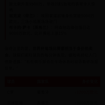
欧元飙升至5500万，单场2球1助攻的表现令人惊
艳
加克波（荷兰）
：埃因霍温前锋身价突破5000万
欧元，三场小组赛场场破门
布卡约·萨卡（英格兰）
：阿森纳边锋估值已达
9000万欧元，比开赛前上涨15%
值得注意的是，
世界杯每场比赛都相当于身价拍卖
会
。球探们紧盯球员的每分钟表现，据知名经纪人门
德斯透露："有些俱乐部会在半场休息时就急着修改报
价单。"
球员
国家队
身价变化
C罗
葡萄牙
↓1200万欧元
贝林厄姆
英格兰
↑3000万欧元