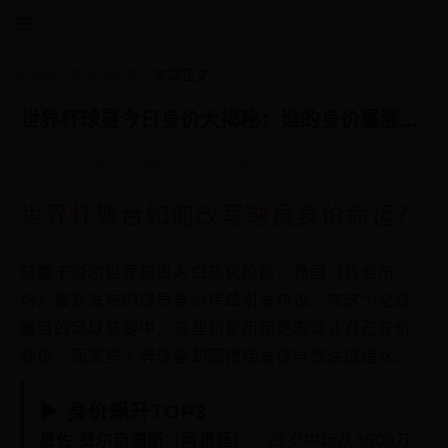
首页
>>
文学足球故事
文章正文
世界杯球星今日身价大揭秘：谁的身价暴涨，谁又跌入谷底？
admin
4371
2025-05-09 07:31:09
世界杯舞台如何改写球员身价命运？
随着卡塔尔世界杯进入白热化阶段，德国《转会市
场》最新发布的球员身价榜单引发热议。在这个全球
瞩目的足球盛宴中，有些新星用惊艳表现让自己身价
翻倍，而某些大牌球星却因糟糕发挥导致估值缩水。
▶ 身价飙升TOP3
恩佐·费尔南德斯（阿根廷）
：21岁中场从3500万