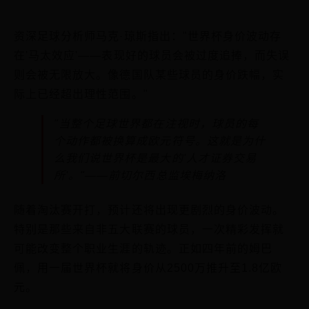
资深足球分析师马克·琼斯指出："世界杯身价波动存
在'马太效应'——表现好的球员会被过度追捧，而失误
则会被无限放大。像德国队某些球员的身价跌幅，实
际上已经超出理性范围。"
"当整个足球世界都在注视时，球员的每
个动作都被换算成欧元符号。这就是为什
么我们说世界杯是最大的'人才证券交易
所'。"——前切尔西总监埃梅纳洛
随着淘汰赛开打，预计还将出现更剧烈的身价波动。
特别是那些来自非五大联赛的球员，一次精彩发挥就
可能改变整个职业生涯的轨迹。正如四年前的姆巴
佩，用一届世界杯就将身价从2500万推升至1.8亿欧
元。