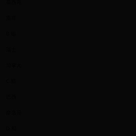
墨西哥
南非
B 組
瑞士
加拿大
C 組
巴西
摩洛哥
D 組