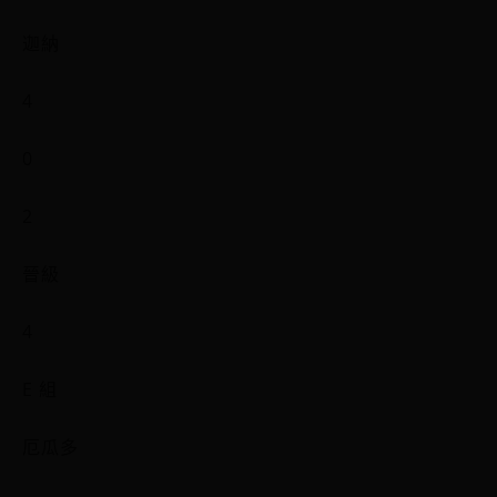
迦納
4
0
2
晉級
4
E 組
厄瓜多