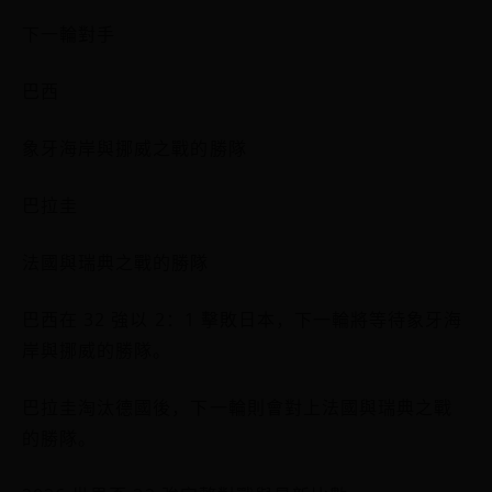
下一輪對手
巴西
象牙海岸與挪威之戰的勝隊
巴拉圭
法國與瑞典之戰的勝隊
巴西在 32 強以 2：1 擊敗日本，下一輪將等待象牙海
岸與挪威的勝隊。
巴拉圭淘汰德國後，下一輪則會對上法國與瑞典之戰
的勝隊。