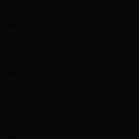
5
晉級
6
J 組
阿爾及利亞
4
-2
5
晉級