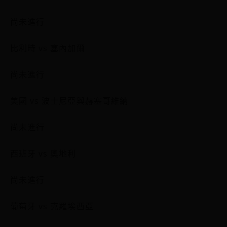
尚未進行
比利時 vs 塞內加爾
尚未進行
美國 vs 波士尼亞與赫塞哥維納
尚未進行
西班牙 vs 奧地利
尚未進行
葡萄牙 vs 克羅埃西亞