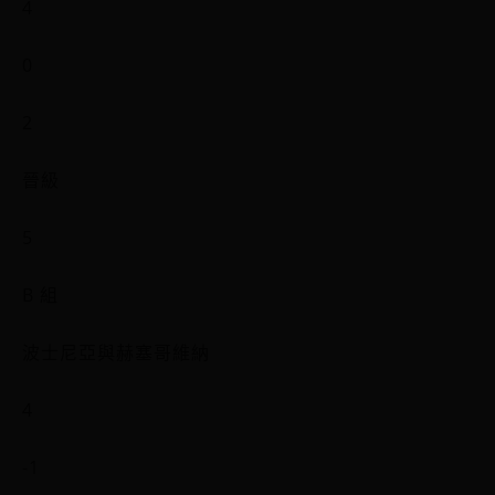
4
0
2
晉級
5
B 組
波士尼亞與赫塞哥維納
4
-1