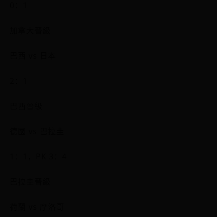
0：1
加拿大晉級
巴西 vs 日本
2：1
巴西晉級
德國 vs 巴拉圭
1：1，PK 3：4
巴拉圭晉級
荷蘭 vs 摩洛哥