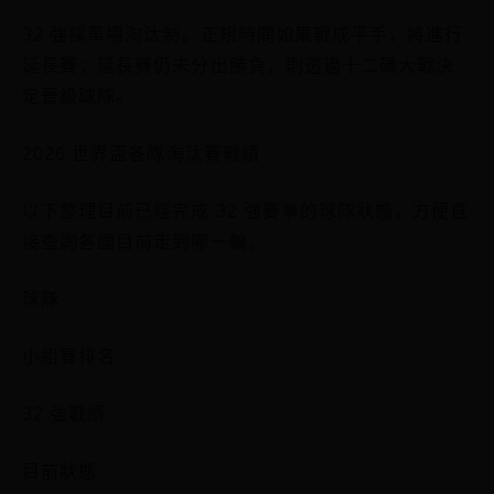
32 強採單場淘汰制。正規時間如果戰成平手，將進行
延長賽；延長賽仍未分出勝負，則透過十二碼大戰決
定晉級球隊。
2026 世界盃各隊淘汰賽戰績
以下整理目前已經完成 32 強賽事的球隊狀態，方便直
接查詢各國目前走到哪一輪。
球隊
小組賽排名
32 強戰績
目前狀態