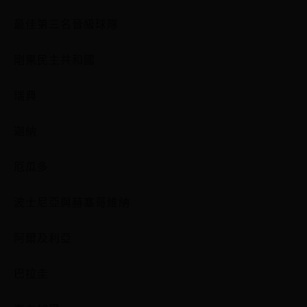
最佳第三名晉級球隊
剛果民主共和國
瑞典
迦納
厄瓜多
波士尼亞與赫塞哥維納
阿爾及利亞
巴拉圭