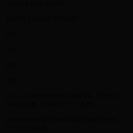
2026 世界盃目前淘汰球隊
目前共有 4 支球隊在 32 強出局：
南非
日本
德國
荷蘭
其中，日本面對巴西時曾率先取得領先，但巴西在下
半場完成逆轉，日本最終以 1：2 落敗。
德國與荷蘭則都是在正規時間及延長賽未分勝負後，
於十二碼大戰出局。