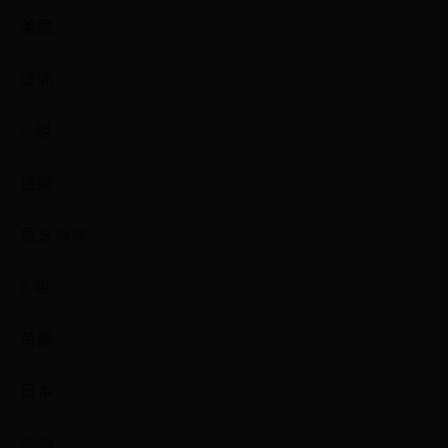
美國
澳洲
E 組
德國
象牙海岸
F 組
荷蘭
日本
G 組