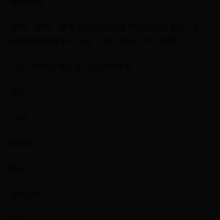
塞內加爾
南韓、伊朗、蘇格蘭與烏拉圭雖然取得小組第三，但
未能排進最佳第三名前 8 名，因此止步小組賽。
2026 世界盃最佳第三名最終排名
排名
小組
國家隊
積分
得失球差
進球