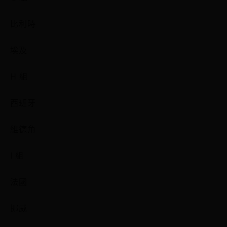
比利時
埃及
H 組
西班牙
維德角
I 組
法國
挪威