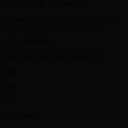
南非、日本、德國、荷蘭已遭淘汰。
延伸閱讀》2026 世足 32 強賽程：世界盃足球 32 強
賽、對戰組合與 32 隊亮點一次看（台灣時間）
2026 世界盃最新戰績
目前 32 強已完成 4 場比賽，最新結果如下：
對戰
比數
結果
南非 vs 加拿大