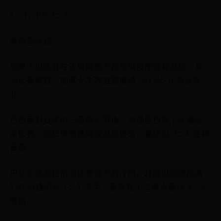
1：1，PK 2：3
摩洛哥晉級
加拿大與南非在正規時間大部分階段都沒有進球，直
到比賽尾聲，加拿大才攻進致勝球，以 1：0 淘汰南
非。
巴西面對日本則一度陷入落後，不過巴西在下半場扳
平比數，並於傷停補時攻進致勝球，最終以 2：1 逆轉
晉級。
巴拉圭成為目前淘汰賽最大的冷門。球隊與德國踢滿
120 分鐘仍以 1：1 平手，最後在十二碼大戰以 4：3
勝出。