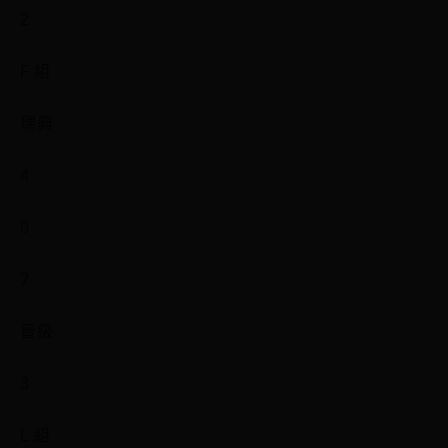
2
F 組
瑞典
4
0
7
晉級
3
L 組