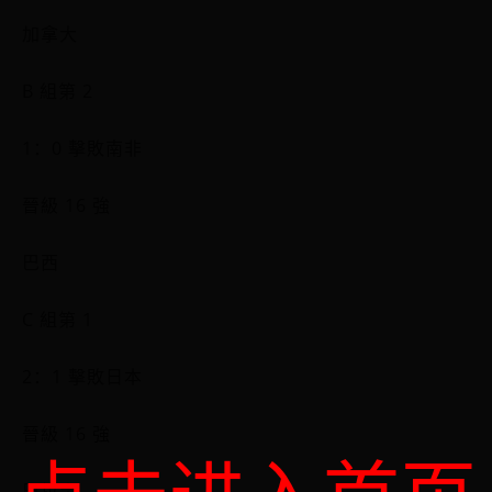
加拿大
B 組第 2
1：0 擊敗南非
晉級 16 強
巴西
C 組第 1
2：1 擊敗日本
晉級 16 強
巴拉圭