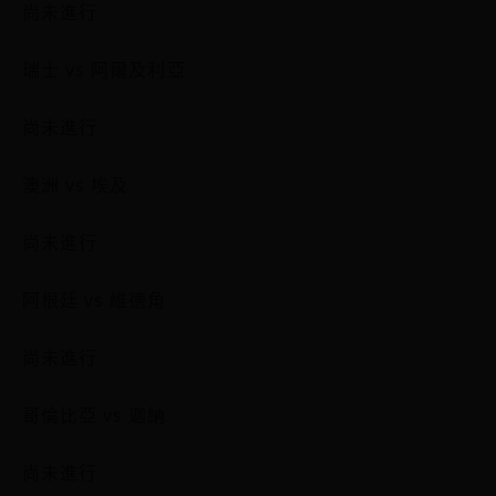
尚未進行
瑞士 vs 阿爾及利亞
尚未進行
澳洲 vs 埃及
尚未進行
阿根廷 vs 維德角
尚未進行
哥倫比亞 vs 迦納
尚未進行