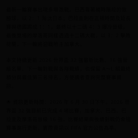
最新一輪賽事出現多場激戰。巴西靠著補時階段的致
勝球，以 2：1 淘汰日本；巴拉圭則在正規時間及延長
賽與德國踢成 1：1，最終以十二碼 4：3 爆冷晉級。
最後登場的摩洛哥同樣透過十二碼大戰，以 3：2 擊敗
荷蘭，下一輪將迎戰地主加拿大。
本文持續更新 2026 世界盃 32 強最新比數、16 強晉
級名單、下一輪對戰與各隊戰績，也保留 A～L 組最終
積分與最佳第三名排名，方便讀者查詢完整賽事資
訊。
🌟 資訊更新時間：2026 年 6 月 30 日下午。2026 世
界盃 32 強目前已完成 4 場比賽，加拿大、巴西、巴
拉圭及摩洛哥晉級 16 強。比賽結果與後續對戰仍會隨
賽事進行更新，實際資訊以 FIFA 官方公告為準。