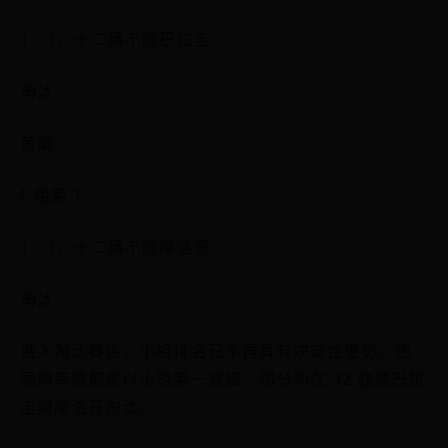
1：1，十二碼不敵巴拉圭
淘汰
荷蘭
F 組第 1
1：1，十二碼不敵摩洛哥
淘汰
進入淘汰賽後，小組排名已不再具有決定性優勢。德
國與荷蘭都是以小組第一晉級，卻分別在 32 強遭巴拉
圭與摩洛哥淘汰。