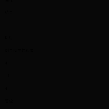
結果
1
K 組
剛果民主共和國
4
+1
4
晉級