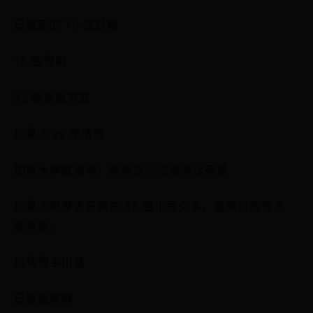
已確定的 16 強對戰
16 強對戰
32 強晉級方式
加拿大 vs 摩洛哥
加拿大擊敗南非；摩洛哥十二碼淘汰荷蘭
加拿大與摩洛哥將在 16 強正面交手，勝隊可取得 8
強資格。
尚待對手出爐
已晉級球隊