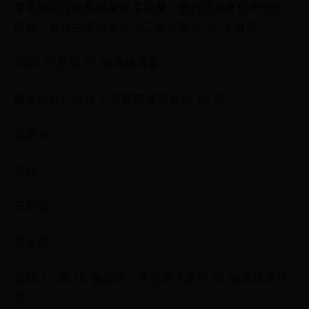
摩洛哥則在比賽尾聲追平荷蘭，雙方延長賽仍未分出
勝負，最後由摩洛哥在十二碼大戰以 3：2 晉級。
2026 世界盃 16 強晉級名單
截至目前，共有 4 支球隊確定晉級 16 強：
加拿大
巴西
巴拉圭
摩洛哥
其餘 12 個 16 強席次，將由接下來的 32 強淘汰賽決
定。