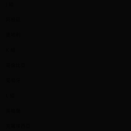
J 組
阿根廷
奧地利
K 組
哥倫比亞
葡萄牙
L 組
英格蘭
克羅埃西亞