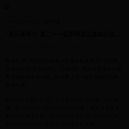
首页
>>
文学足球故事
文章正文
“百鸟争鸣”！第二十一届野鸭湖北京高校观鸟赛在野鸭湖举办
admin
4876
2026-07-08 09:04:45
秋冬季节，作为北京市最大的候鸟栖息地之一的野鸭
湖湿地公园“百鸟争鸣”，11月4日，百余位爱鸟人齐聚
野鸭湖国家湿地公园，参加第二十一届野鸭湖北京高
校观鸟赛。
此次观鸟大赛的队员，不仅有北京林业大学、北京大
学、清华大学等14所北京院校的学生，也有远道而来
的天津外国语大学、山西农业大学学生，还有20位来
自北大附中的青少年同学也积极参与其中。