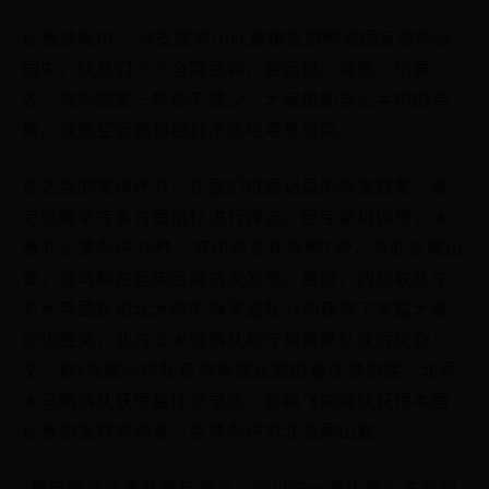
比赛过程中，24支观鸟小队穿梭在野鸭湖国家湿地公
园中，队员们个个全副武装，望远镜、地图、记录
表、观鸟图鉴一样都不能少，大家借助自己手中的单
筒、双筒望远镜和相机不停地寻觅鸟踪。
在之后的答辩环节，评委们根据记录的鸟类数量、参
考准确率等多方面指标进行评选。经专家组评审，大
赛共记录鸟种98种，其中新发现鸟种1种，为北长尾山
雀，该鸟种在延庆区属首次发现。最终，四校联队东
方大苇莺队和北大附中海平面队分别获得了本届大赛
的优胜奖；北方工大鸮鸮队和守到禽来队获得优秀
奖；联•毛腿沙鸡队获得本届比赛的最佳预测奖；北师
大乌鸭鸦队获得最佳记录奖；野鸭飞向湖队获得本届
比赛的至尊鸟种奖，至尊鸟种为北长尾山雀。
“我觉得观鸟赛非常有意义，可以进一步传播生态文明