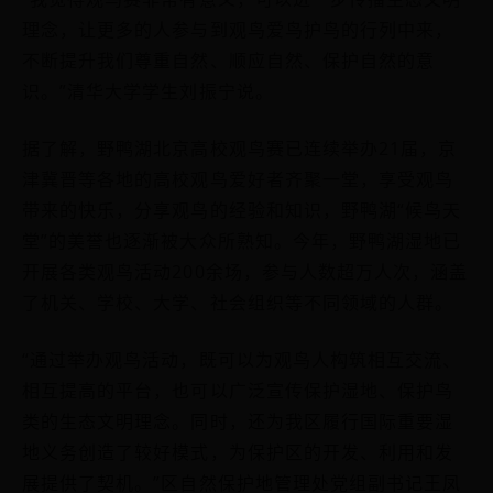
理念，让更多的人参与到观鸟爱鸟护鸟的行列中来，
不断提升我们尊重自然、顺应自然、保护自然的意
识。”清华大学学生刘振宁说。
据了解，野鸭湖北京高校观鸟赛已连续举办21届，京
津冀晋等各地的高校观鸟爱好者齐聚一堂，享受观鸟
带来的快乐，分享观鸟的经验和知识，野鸭湖“候鸟天
堂”的美誉也逐渐被大众所熟知。今年，野鸭湖湿地已
开展各类观鸟活动200余场，参与人数超万人次，涵盖
了机关、学校、大学、社会组织等不同领域的人群。
“通过举办观鸟活动，既可以为观鸟人构筑相互交流、
相互提高的平台，也可以广泛宣传保护湿地、保护鸟
类的生态文明理念。同时，还为我区履行国际重要湿
地义务创造了较好模式，为保护区的开发、利用和发
展提供了契机。”区自然保护地管理处党组副书记王凤