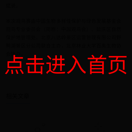
斌说。
本次观鸟赛由中国生物多样性保护与绿色发展基金会
观鸟专业委员会（简称：中国观鸟会）、延庆区自然
保护地管理处、北京八达岭景区运营管理有限公司野
鸭湖景区分公司联合主办，北京林业大学百奥生物协
点击进入首页
会协办。
上一篇
下一篇
相关文章