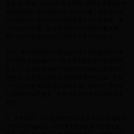
在跳高、跳远、100米栏等项目中，他的技术动作非常
规范且高效。这些项目的高分不仅反映了他在这些项
目中的优势，也凸显了他对技术细节的严格要求。通
过长时间的训练，张文熙将这些项目的技术要求融入
到了自己的肌肉记忆中，达到了无懈可击的水平。
另外，张文熙在赛场上展现出的强大适应能力和比赛
调节能力也是他能够在十项全能中脱颖而出的关键因
素之一。十项全能的每个项目对运动员来说都是巨大
的挑战，然而张文熙能够迅速调整自己的状态，不因
一个项目的失误而影响后续的发挥。这种在比赛中的
心理韧性和调节能力，正是十项全能选手必备的重要
素质。
4、未来展望：走向更高的台阶张文熙在山东青岛站创
下7418分的成绩后，他的未来无疑充满了无限可能。