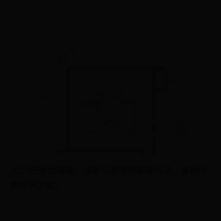
7329
2025-06-11 19:19:36
2023田径世锦赛：速度与激情的巅峰对决，谁将问
鼎世界之巅？
1346
2025-05-08 18:26:31