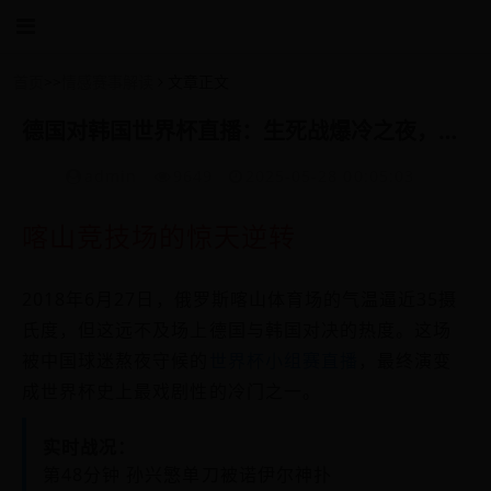
首页
>>
情感赛事解读
文章正文
德国对韩国世界杯直播：生死战爆冷之夜，亚洲红魔逆转日耳曼战车
admin
9649
2025-05-28 00:05:03
喀山竞技场的惊天逆转
2018年6月27日，俄罗斯喀山体育场的气温逼近35摄
氏度，但这远不及场上德国与韩国对决的热度。这场
被中国球迷熬夜守候的
世界杯小组赛直播
，最终演变
成世界杯史上最戏剧性的冷门之一。
实时战况：
第48分钟 孙兴慜单刀被诺伊尔神扑