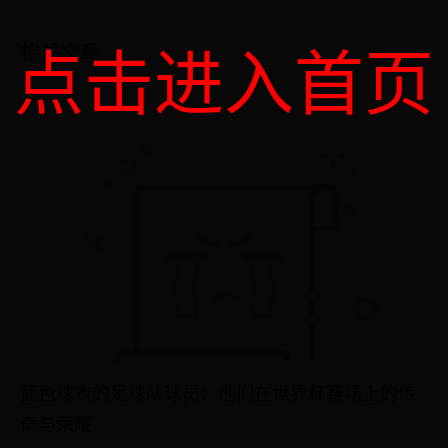
点击进入首页
相关文章
蓝色球衣的足球队球员：他们在世界杯赛场上的传
奇与荣耀