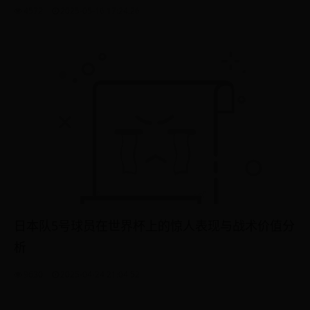
4572
2025-05-16 17:24:26
日本队5号球员在世界杯上的惊人表现与战术价值分
析
9630
2025-04-24 21:04:52