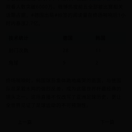
观看人数突破6000万。微博热搜前五全部被比赛相关
话题占据，#德国出局#标签的阅读量在终场哨响后1小
时内暴涨2.7亿。
技术统计
德国
韩国
射门次数
28
11
角球
9
2
终场哨响时，韩国球员集体跪地痛哭的画面，与德国
队员呆若木鸡的强烈反差，成为这届世界杯最经典的
镜头之一。这场直播不仅改写了亚洲足球历史，更让
全世界见证了足球运动的不可预测性。
上一篇
下一篇