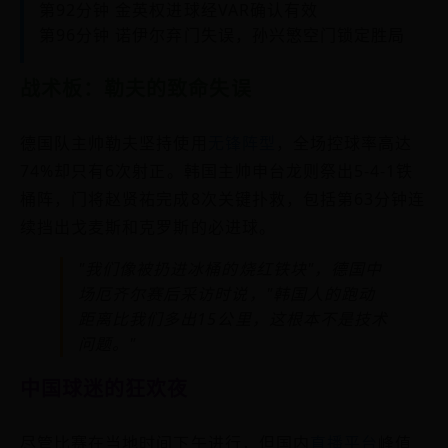
第92分钟 金英权进球经VAR确认有效
第96分钟 诺伊尔弃门失误，孙兴慜空门锁定胜局
战术板：勒夫的致命失误
德国队主帅勒夫坚持使用
无锋阵型
，全场控球率高达
74%却只有6次射正。韩国主帅申台龙则祭出5-4-1铁
桶阵，门将赵贤祐完成8次关键扑救，包括第63分钟连
续挡出戈麦斯和克罗斯的必进球。
"我们像被扔进冰桶的烧红铁块"，德国中
场厄齐尔赛后采访时说，"韩国人的跑动
距离比我们多出15公里，这根本不是技术
问题。"
中国球迷的狂欢夜
尽管比赛在当地时间下午进行，但国内
直播平台
峰值