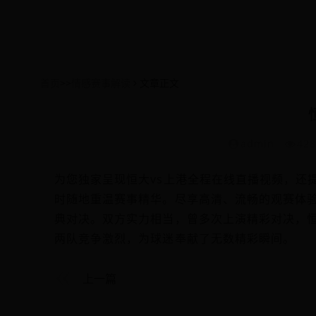
首页
>>
情感赛事解读
文章正文
admin
42
为您独家呈现恒大vs上港全程在线直播视频，还
时随地重温赛事精华。尽享高清、流畅的观赛体验
典对决。双方实力相当，曾多次上演精彩对决，
两队竞争激烈，为球迷奉献了无数精彩瞬间。
上一篇