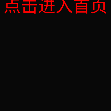
点击进入首页