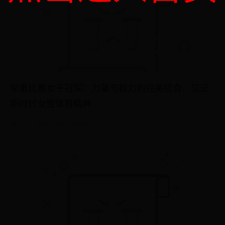
举重比赛女子冠军：力量与毅力的完美结合，见证
新时代女性体育精神
1318
2025-05-14 08:15:09