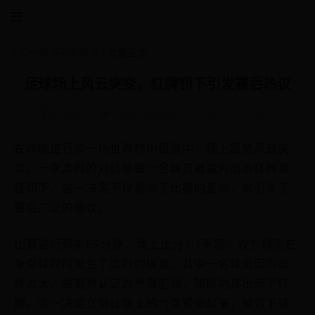
首页
>>
情感赛事解读
文章正文
足球场上风云突变，红牌罚下引发赛后热议
admin
7390
2025-07-06 20:19:48
在昨晚进行的一场世界杯小组赛中，场上局势风云突
变，一次激烈的对抗导致一名球员被裁判出示红牌直
接罚下，这一决定不仅影响了比赛的走向，也引发了
赛后广泛的热议。
比赛进行到第65分钟，场上比分1:1平局，双方球员在
争夺球权时发生了激烈的碰撞。其中一名球员因为动
作过大，被裁判认定为严重犯规，随即向其出示了红
牌。这一决定立刻让场上的气氛紧张起来，被罚下球