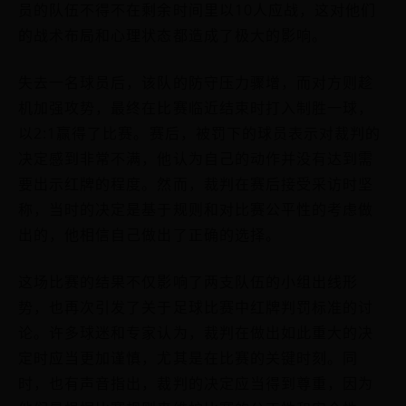
员的队伍不得不在剩余时间里以10人应战，这对他们
的战术布局和心理状态都造成了极大的影响。
失去一名球员后，该队的防守压力骤增，而对方则趁
机加强攻势，最终在比赛临近结束时打入制胜一球，
以2:1赢得了比赛。赛后，被罚下的球员表示对裁判的
决定感到非常不满，他认为自己的动作并没有达到需
要出示红牌的程度。然而，裁判在赛后接受采访时坚
称，当时的决定是基于规则和对比赛公平性的考虑做
出的，他相信自己做出了正确的选择。
这场比赛的结果不仅影响了两支队伍的小组出线形
势，也再次引发了关于足球比赛中红牌判罚标准的讨
论。许多球迷和专家认为，裁判在做出如此重大的决
定时应当更加谨慎，尤其是在比赛的关键时刻。同
时，也有声音指出，裁判的决定应当得到尊重，因为