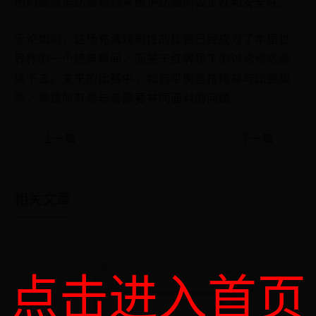
他们是根据比赛规则来维护比赛的公正性和安全性。
无论如何，这场充满戏剧性的比赛已经成为了本届世
界杯的一个经典瞬间，而关于红牌罚下的讨论也将继
续下去。未来的比赛中，如何平衡竞技精神与比赛规
则，将是所有参与者需要共同面对的问题。
上一篇
下一篇
相关文章
点击进入首页