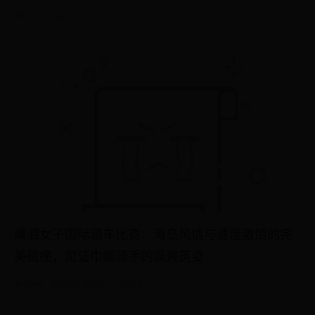
8136
2025-06-03 02:24:55
嵊泗女子国际骑车比赛：海岛风情与速度激情的完
美碰撞，见证巾帼骑手的飒爽英姿
5944
2025-05-16 11:56:54