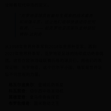
诠释着现代中场的定义。
"克罗地亚球员有着与生俱来的战术素养
和顽强斗志，这让他们能够快速适应任何
联赛。" —— 前克罗地亚国家队主帅兹拉
特科·达利奇
从1998年世界杯季军到2018年世界杯亚军，再到
2022年世界杯季军，克罗地亚足球的持续成功绝非偶
然。这些在欧洲顶级联赛历练的球员们，用他们的表
现证明：克罗地亚，这个巴尔干小国，确实是世界足
坛不可忽视的力量。
格瓦尔迪奥尔
：曼城后防新星
科瓦契奇
：切尔西中场发动机
莫德里奇
：皇马传奇指挥官
布罗佐维奇
：国米跑动之王