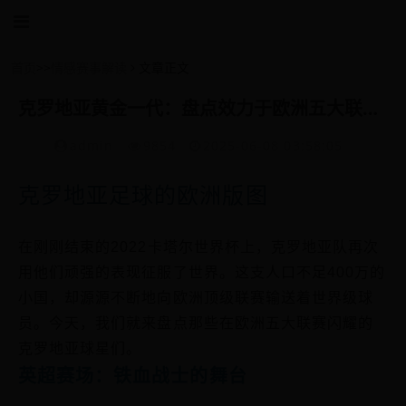
首页
>>
情感赛事解读
文章正文
克罗地亚黄金一代：盘点效力于欧洲五大联赛的格子军团顶尖球员
admin
9854
2025-06-08 03:58:05
克罗地亚足球的欧洲版图
在刚刚结束的2022卡塔尔世界杯上，克罗地亚队再次
用他们顽强的表现征服了世界。这支人口不足400万的
小国，却源源不断地向欧洲顶级联赛输送着世界级球
员。今天，我们就来盘点那些在欧洲五大联赛闪耀的
克罗地亚球星们。
英超赛场：铁血战士的舞台