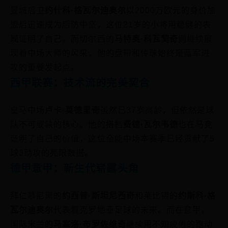
曼城后卫
约什科·格瓦尔迪奥尔
以2000万欧元的身价加
盟后迅速成为后防中坚，这位21岁的小将用稳健的表
现证明了自己。而切尔西的
马特奥·科瓦契奇
则继续展
现着中场大师的风采，他的盘带和传球始终是蓝军进
攻的重要发起点。
西甲联赛：技术流的完美契合
皇马中场
卢卡·莫德里奇
虽然已37岁高龄，但依然是球
队不可或缺的核心。他的搭档
费德·瓦尔韦德
也在马竞
证明了自己的价值，这位全能中场本赛季已经贡献了5
球3助攻的亮眼数据。
德甲意甲：新生代崭露头角
拜仁慕尼黑的
约西普·斯坦尼西奇
和莱比锡的
约斯科·格
瓦尔迪奥尔
代表着克罗地亚足球的未来。而在意甲，
国际米兰的
马塞洛·布罗佐维奇
继续用不知疲倦的跑动