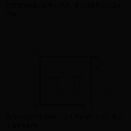
印尼世锦赛日本队再创辉煌，羽毛球赛场上的亚洲
力量
4347
2025-05-14 00:12:39
国内直播赛车比赛视频：从世界杯到方程式，体育
直播的新趋势