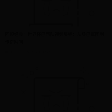
回顾经典！世界杯巴西队视频集锦：从桑巴军团到
传奇瞬间
9412
2025-05-22 12:15:45