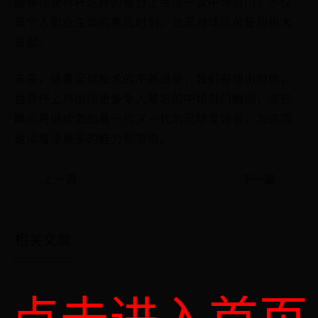
能够在世界杯这样的舞台上完成一次中场射门，不仅
是个人职业生涯的高光时刻，也是对球队荣誉的极大
贡献。
未来，随着足球技术的不断进步，我们有理由相信，
世界杯上将出现更多令人难忘的中场射门瞬间，这些
瞬间将继续激励着一代又一代的足球爱好者，为这项
运动增添更多的魅力和激情。
上一篇
下一篇
相关文章