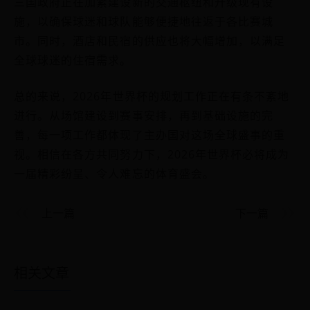
三国政府正在加紧建设新的交通枢纽和升级现有设
施，以确保球迷和球队能够便捷地往返于各比赛城
市。同时，酒店和民宿的供应也将大幅增加，以满足
全球球迷的住宿需求。
总的来说，2026年世界杯的规划工作正在有条不紊地
进行。从场馆建设到赛事安排，再到基础设施的完
善，每一项工作都体现了主办国对这场全球盛事的重
视。相信在各方共同努力下，2026年世界杯必将成为
一届精彩纷呈、令人难忘的体育盛会。
上一篇
下一篇
相关文章