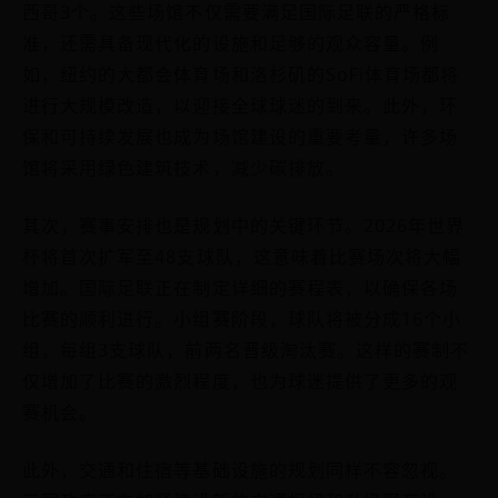
西哥3个。这些场馆不仅需要满足国际足联的严格标
准，还需具备现代化的设施和足够的观众容量。例
如，纽约的大都会体育场和洛杉矶的SoFi体育场都将
进行大规模改造，以迎接全球球迷的到来。此外，环
保和可持续发展也成为场馆建设的重要考量，许多场
馆将采用绿色建筑技术，减少碳排放。
其次，赛事安排也是规划中的关键环节。2026年世界
杯将首次扩军至48支球队，这意味着比赛场次将大幅
增加。国际足联正在制定详细的赛程表，以确保各场
比赛的顺利进行。小组赛阶段，球队将被分成16个小
组，每组3支球队，前两名晋级淘汰赛。这样的赛制不
仅增加了比赛的激烈程度，也为球迷提供了更多的观
赛机会。
此外，交通和住宿等基础设施的规划同样不容忽视。