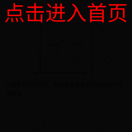
点击进入首页
历届世界杯资料库：揭秘足球盛宴的辉煌历史与珍
贵数据
6442
2025-05-04 01:03:45