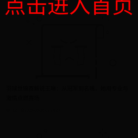
点击进入首页
羽球世锦赛解说王琳：从冠军到名嘴，她用专业与
激情点燃赛场
782
2025-06-26 02:24:20