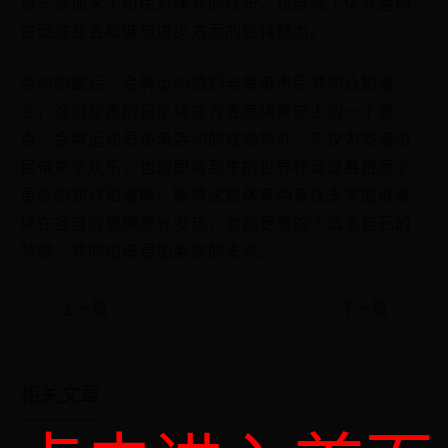
进一步加深了市民对体育的认识，也展现了体育运动
在促进社会和谐与进步方面的独特魅力。
活动的最后，金牌运动员们与香港市民共同合影留
念，这份珍贵的记忆将成为香港体育史上的一个亮
点。金牌运动员访港活动的成功举办，不仅为香港市
民带来了欢乐，也为即将到来的世界杯足球赛增添了
更多的期待和激情。期待这些体育明星在未来能够继
续在各自的领域发光发热，激励更多的人追求自己的
梦想，共同创造更加美好的未来。
上一篇
下一篇
相关文章