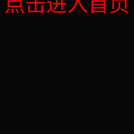
点击进入首页
-05-10 17:59:55
9541
2025-05-28 14:50:09