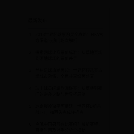
最新发布
2018世界杯球票购买全攻略：FIFA官
方渠道与热门场次解析
探索网球比赛票价标准：从草地赛场
到硬地球场的票价差异
兰州足球热潮再起：世界杯预选赛点
燃城市激情，全民共享绿茵盛宴
瑞士球员闪耀欧洲联赛：从草根到豪
门的逆袭之路与世界杯展望
冰岛爆冷逼平阿根廷！世界杯D组首
战1-1，梅西失点成转折点
今晚中国男篮有比赛吗？最新赛程、
直播时间及对手分析全揭秘