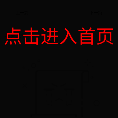
上一篇
下一篇
点击进入首页
相关文章