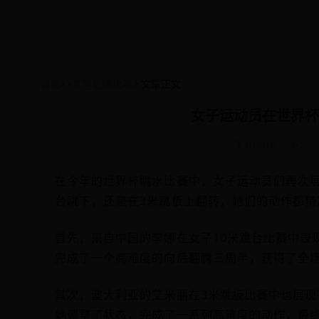
首页
>>
文学足球故事
文章正文
女子运动员在世界杯
admin
21
在今年的世界杯跳水比赛中，女子运动员们再次展
台跳下，还是在3米跳板上翻转，她们的动作都
首先，来自中国的李娜在女子10米跳台比赛中表
完成了一个高难度的向后翻腾三周半，获得了全
其次，澳大利亚的艾米丽在3米跳板比赛中也展
她调整了状态，完成了一系列高难度的动作，最