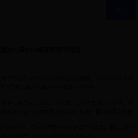
首页
跳水比赛中的卓越表现与挑战
61
2025-05-03 02:51:01
现了她们无与伦比的技巧和坚韧的精神。无论是从10米高
精准而优雅，赢得了观众和评委的一致好评。
现出色。她的每一跳都几乎完美，尤其是在最后一跳中，她
场最高分。这不仅为她赢得了金牌，也为中国队增添了荣誉。
现了她的实力。尽管在预赛中她的表现并不理想，但在决赛中
终获得了银牌。她的坚持和努力让人敬佩。