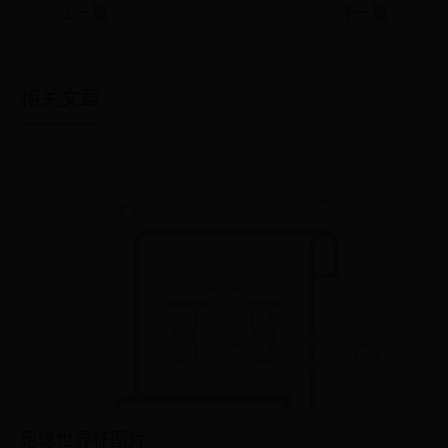
上一篇
下一篇
相关文章
足球世界杯图片