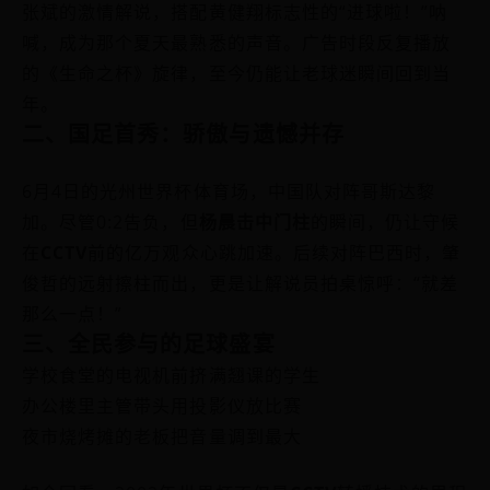
张斌的激情解说，搭配黄健翔标志性的“进球啦！”呐
喊，成为那个夏天最熟悉的声音。广告时段反复播放
的《生命之杯》旋律，至今仍能让老球迷瞬间回到当
年。
二、国足首秀：骄傲与遗憾并存
6月4日的光州世界杯体育场，中国队对阵哥斯达黎
加。尽管0:2告负，但
杨晨击中门柱
的瞬间，仍让守候
在
CCTV
前的亿万观众心跳加速。后续对阵巴西时，肇
俊哲的远射擦柱而出，更是让解说员拍桌惊呼：“就差
那么一点！”
三、全民参与的足球盛宴
学校食堂的电视机前挤满翘课的学生
办公楼里主管带头用投影仪放比赛
夜市烧烤摊的老板把音量调到最大