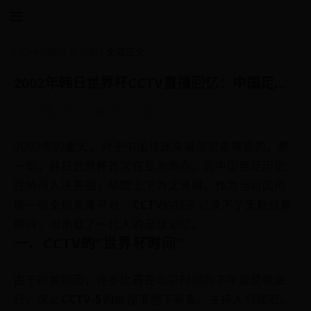
首页
>>
作家视角分享
文章正文
2002年韩日世界杯CCTV直播回忆：中国足球的巅峰时刻与全民狂欢
admin
2922
2025-05-19 07:12:19
2002年的夏天，对于中国球迷来说注定是难忘的。那
一年，韩日世界杯首次在亚洲举办，而中国男足历史
性地闯入决赛圈，举国上下为之沸腾。作为当时国内
唯一的全程直播平台，
CCTV
的镜头记录下了无数经典
瞬间，也承载了一代人的足球记忆。
一、CCTV的“世界杯时间”
由于时差原因，许多比赛在北京时间的下午或傍晚进
行，这让
CCTV-5
的收视率创下新高。主持人刘建宏、