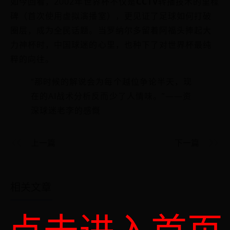
如今回看，2002年世界杯不仅是
CCTV
转播技术的里程
碑（首次使用虚拟演播室），更见证了足球如何打破
圈层，成为全民话题。当罗纳尔多留着阿福头捧起大
力神杯时，中国球迷的心里，也种下了对世界杯最纯
粹的向往。
“那时候的解说会为每个越位争论半天，现
在的AI战术分析反而少了人情味。”——资
深球迷老李的感慨
上一篇
下一篇
相关文章