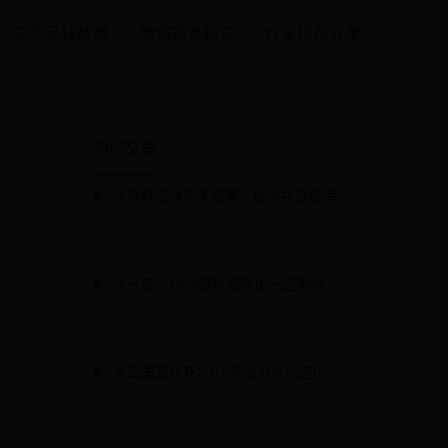
文学足球故事
情感赛事解读
作家视角分享
热门文章
世界杯足球购买指南：如何挑选最适
合你的官方比赛用球
2025-05-18 17:25:16
深一度｜NBA赌球案牵出一连串内
幕，就连NCAA也难幸免
2025-08-03 02:03:57
冰岛国家队在2018年世界杯创造历
史：首获宝贵一分
2025-07-12 23:06:24