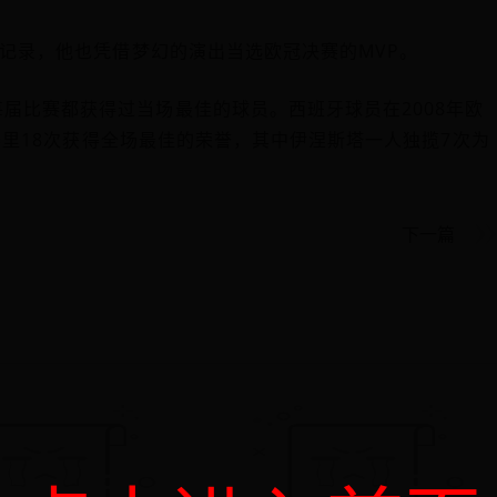
开记录，他也凭借梦幻的演出当选欧冠决赛的MVP。
届比赛都获得过当场最佳的球员。西班牙球员在2008年欧
比赛里18次获得全场最佳的荣誉，其中伊涅斯塔一人独揽7次为
下一篇