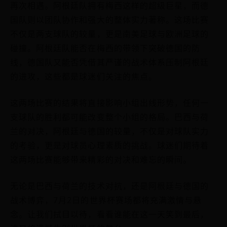
再次相遇。阿根廷队拥有梅西这样的超级巨星，而德
国队则以团队协作和强大的整体实力著称。这场比赛
不仅是两支球队的较量，更是南美足球与欧洲足球的
碰撞。阿根廷队能否在梅西的带领下突破德国的防
线，德国队又能否凭借其严谨的战术体系压制阿根廷
的进攻，这些都是球迷们关注的焦点。
这两场比赛的结果将直接影响小组出线形势，任何一
支球队的胜利都可能改变整个小组的格局。巴西与荷
兰的对决，阿根廷与德国的较量，不仅是对球队实力
的考验，更是对球员心理素质的挑战。球迷们期待着
这两场比赛能够带来精彩的对决和难忘的瞬间。
无论是巴西与荷兰的技术对抗，还是阿根廷与德国的
战术博弈，7月2日的世界杯赛场都将充满激情与悬
念。让我们拭目以待，看看谁能在这一天笑到最后，