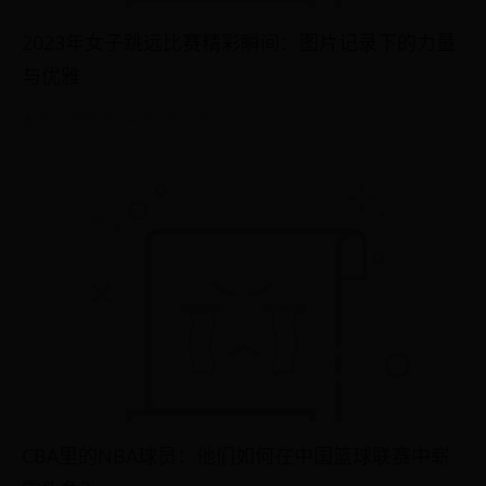
2023年女子跳远比赛精彩瞬间：图片记录下的力量
与优雅
361
2025-04-26 06:37:55
CBA里的NBA球员：他们如何在中国篮球联赛中崭