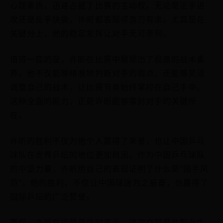
心理素质，迅速占据了比赛的主动权。无论是正手进
攻还是反手快撕，许昕都表现得游刃有余。尤其是在
关键分上，他的稳定发挥让对手无可奈何。
值得一提的是，许昕在比赛中展现出了极高的战术素
养。他不仅能够精准地判断对手的弱点，还能够灵活
调整自己的战术，让比赛节奏始终掌控在自己手中。
这种全面的能力，正是许昕能够零封对手的关键所
在。
许昕的胜利不仅为他个人赢得了荣誉，也让中国乒乓
球队在世界乒坛的地位更加稳固。作为中国乒乓球队
的中坚力量，许昕用自己的表现证明了什么是“国手风
范”。他的胜利，不仅让中国球迷为之振奋，也赢得了
国际乒坛的广泛赞誉。
赛后，许昕在接受采访时表示，这次夺冠是他职业生