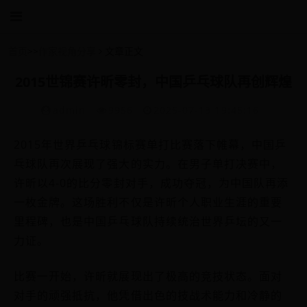
首页
>>
作家视角分享
文章正文
2015世锦赛许昕零封，中国乒乓球队再创辉煌
admin
9956
2025-07-13 19:45:16
2015年世界乒乓球锦标赛单打比赛落下帷幕，中国乒
乓球队再次展现了强大的实力。在男子单打决赛中，
许昕以4-0的比分零封对手，成功夺冠，为中国队再添
一枚金牌。这场胜利不仅是许昕个人职业生涯的重要
里程碑，也是中国乒乓球队持续统治世界乒坛的又一
力证。
比赛一开始，许昕就展现出了极高的竞技状态。面对
对手的顽强抵抗，他凭借出色的技战术能力和冷静的